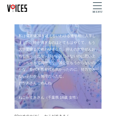
メニュー
MENU
私は偏差値70を超えるいわゆる進学校に入学し
ました。時が過ぎるのはとてもはやくて、もう
大学受験まで終わりました。抑えの大学ぜんお
ちしちゃったな、頭いい訳じゃないのに思い上
がっちゃって滑稽だな。国公立もうからないの
かな、塾代も教材代も高かったのに、努力でき
ない子だから無理だったな。
おかあさんごめんね
ねこがすきさん（千葉県 18歳 女性）