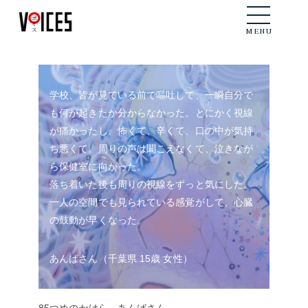
メニュー
MENU
学校、皆が見ている前で嘔吐して、一瞬自分で
も何が起きたか分からなかった。とにかく視線
が痛かったし、怖くて、辛くて、口の中が気持
ち悪くて。周りの声は聞こえなくて、泣きなが
ら保健室に向かった。
落ち着いた後も周りの視線をずっと気にした。
一人の空間でも見られている感覚がして、心臓
の鼓動が早くなった。
あんばさん（千葉県 15歳 女性）