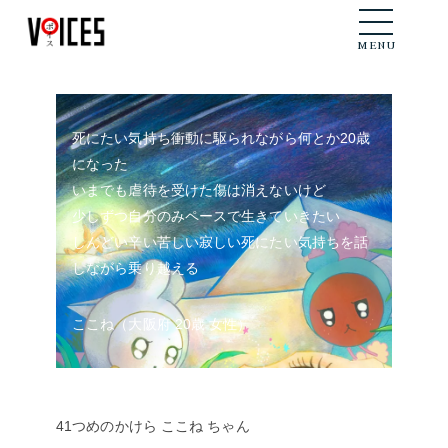
メニュー
MENU
死にたい気持ち衝動に駆られながら何とか20歳
になった
いまでも虐待を受けた傷は消えないけど
少しずつ自分のみペースで生きていきたい
しんどい辛い苦しい寂しい死にたい気持ちを話
しながら乗り越える
ここね（大阪府 20歳 女性）
41つめのかけら ここね ちゃん