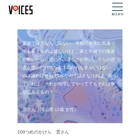
メニュー
MENU
家族で味方なんて居ない、学校の先生に気遣っ
てもらえるのは嬉しいけど、家と学校での落差
が酷いから、逆にその優しさが辛い。うちの態
度が悪いだけでなんで叩かれなきゃいけない
の？謝ればそれでOKなの？話さなければ、笑っ
ていれば、それが無理してやっててもそれは幸
せに見えるの？
雲さん（岡山県 12歳 女性）
100つめのかけら 雲さん