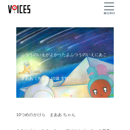
メニュー
MENU
ふつうのいえがよかったよふつうのいえにあこ
がれる
まああ（大阪府 10歳 女性）
10つめのかけら まああ ちゃん